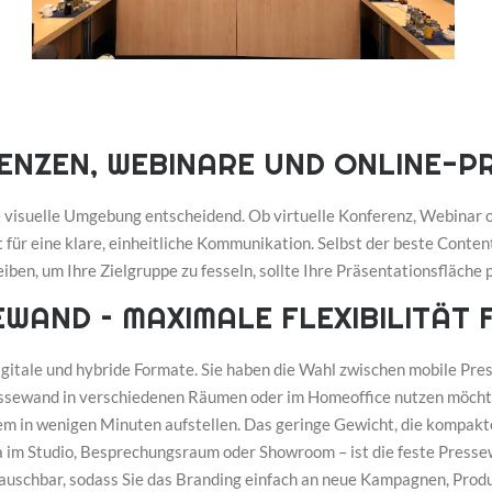
ENZEN, WEBINARE UND ONLINE-P
tige visuelle Umgebung entscheidend. Ob virtuelle Konferenz, Webinar
ür eine klare, einheitliche Kommunikation. Selbst der beste Conten
iben, um Ihre Zielgruppe zu fesseln, sollte Ihre Präsentationsfläch
WAND – MAXIMALE FLEXIBILITÄT 
gitale und hybride Formate. Sie haben die Wahl zwischen mobile Pres
ressewand in verschiedenen Räumen oder im Homeoffice nutzen möchten
m in wenigen Minuten aufstellen. Das geringe Gewicht, die kompakt
a im Studio, Besprechungsraum oder Showroom – ist die feste Pressew
ustauschbar, sodass Sie das Branding einfach an neue Kampagnen, Pro